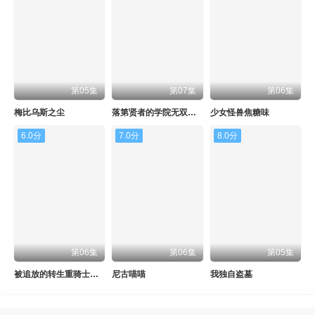
第05集
第07集
第06集
梅比乌斯之尘
落第贤者的学院无双第二回转生，S等级作弊魔术师冒险记
少女怪兽焦糖味
6.0分
7.0分
8.0分
第06集
第06集
第05集
被追放的转生重骑士用游戏知识开无双
尼古喵喵
我独自盗墓