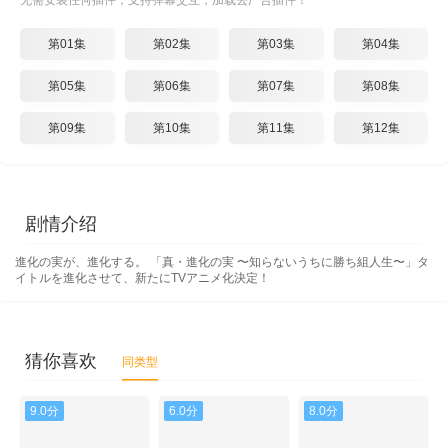
无需安装任何插件，支持弹幕交互，加载去广告插件！
第01集
第02集
第03集
第04集
第05集
第06集
第07集
第08集
第09集
第10集
第11集
第12集
剧情介绍
進化の実が、進化する。 「真・進化の実 〜知らないうちに勝ち組人生〜」タ
イトルを進化させて、新たにTVアニメ化決定！
猜你喜欢
同类型
9.0分
6.0分
8.0分