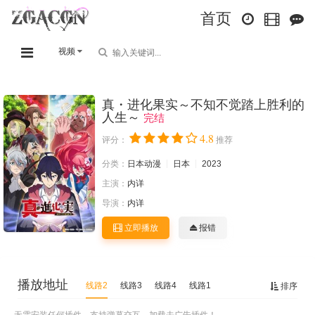
首页
视频
真・进化果实～不知不觉踏上胜利的
人生～
完结
4.8
评分：
推荐
分类：
日本动漫
日本
2023
主演：
内详
导演：
内详
立即播放
报错
播放地址
线路2
线路3
线路4
线路1
排序