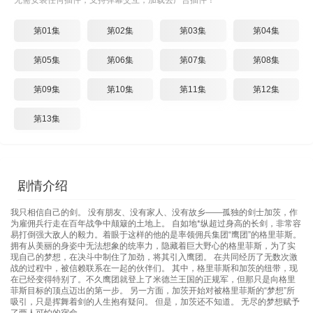
无需安装任何插件，支持弹幕交互，加载去广告插件！
第01集
第02集
第03集
第04集
第05集
第06集
第07集
第08集
第09集
第10集
第11集
第12集
第13集
剧情介绍
我只相信自己的剑。 没有朋友、没有家人、没有故乡——孤独的剑士加茨，作
为雇佣兵行走在百年战争中颠簸的土地上。 自如地*纵超过身高的长剑，非常容
易打倒强大敌人的毅力。着眼于这样的他的是率领佣兵集团“鹰团”的格里菲斯。
拥有从美丽的身姿中无法想象的统率力，隐藏着巨大野心的格里菲斯，为了实
现自己的梦想，在决斗中制住了加劲，将其引入鹰团。 在共同经历了无数次激
战的过程中，被信赖联系在一起的伙伴们。 其中，格里菲斯和加茨的纽带，现
在已经变得特别了。不久鹰团就登上了米德兰王国的正规军，但那只是向格里
菲斯目标的顶点迈出的第一步。 另一方面，加茨开始对被格里菲斯的“梦想”所
吸引，只是挥舞着剑的人生抱有疑问。 但是，加茨还不知道。 无尽的梦想赋予