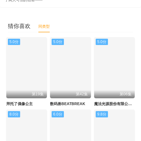
了两人可怕的宿命——
猜你喜欢
同类型
5.0分
5.0分
5.0分
第19集
第42集
第06集
拜托了偶像公主
数码兽BEATBREAK
魔法光源股份有限公司 第二季
8.0分
6.0分
9.8分