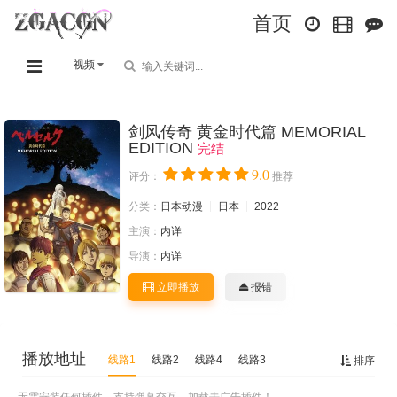
首页
视频
剑风传奇 黄金时代篇 MEMORIAL
EDITION
完结
9.0
评分：
推荐
分类：
日本动漫
日本
2022
主演：
内详
导演：
内详
立即播放
报错
播放地址
线路1
线路2
线路4
线路3
排序