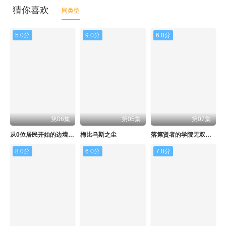
猜你喜欢
同类型
5.0分
9.0分
6.0分
第06集
第05集
第07集
从0位居民开始的边境领主大人
梅比乌斯之尘
落第贤者的学院无双第二回转生，S等级作弊魔术师冒险记
8.0分
6.0分
7.0分