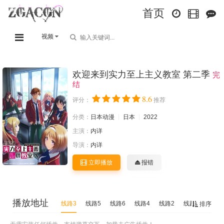
首页
视频
欢迎来到实力至上主义教室 第二季
完
结
8.6
评分：
推荐
分类：
日本动漫
日本
2022
主演：
内详
导演：
内详
立即播放
报错
播放地址
线路3
线路5
线路6
线路4
线路2
线路1
排序