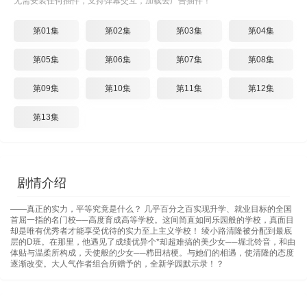
无需安装任何插件，支持弹幕交互，加载去广告插件！
第01集
第02集
第03集
第04集
第05集
第06集
第07集
第08集
第09集
第10集
第11集
第12集
第13集
剧情介绍
——真正的实力，平等究竟是什么？ 几乎百分之百实现升学、就业目标的全国
首屈一指的名门校──高度育成高等学校。这间简直如同乐园般的学校，真面目
却是唯有优秀者才能享受优待的实力至上主义学校！ 绫小路清隆被分配到最底
层的D班。在那里，他遇见了成绩优异个*却超难搞的美少女──堀北铃音，和由
体贴与温柔所构成，天使般的少女──栉田桔梗。与她们的相遇，使清隆的态度
逐渐改变。大人气作者组合所赠予的，全新学园默示录！？