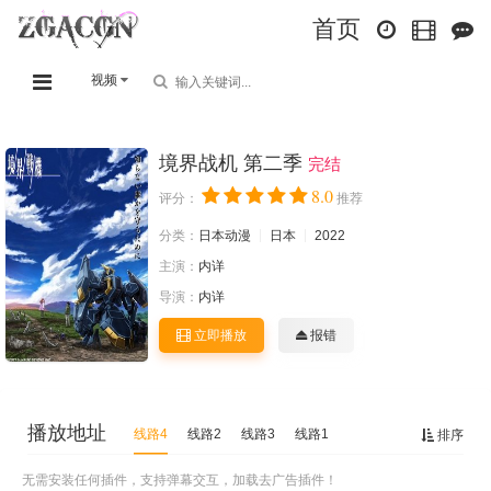
首页
视频
境界战机 第二季
完结
8.0
评分：
推荐
分类：
日本动漫
日本
2022
主演：
内详
导演：
内详
立即播放
报错
播放地址
线路4
线路2
线路3
线路1
排序
无需安装任何插件，支持弹幕交互，加载去广告插件！