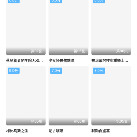
6.0分
8.0分
6.0分
第07集
第06集
第06集
落第贤者的学院无双第二回转生，S等级作弊魔术师冒险记
少女怪兽焦糖味
被追放的转生重骑士用游戏知识开无双
9.0分
7.0分
8.0分
第05集
第06集
第05集
梅比乌斯之尘
尼古喵喵
我独自盗墓