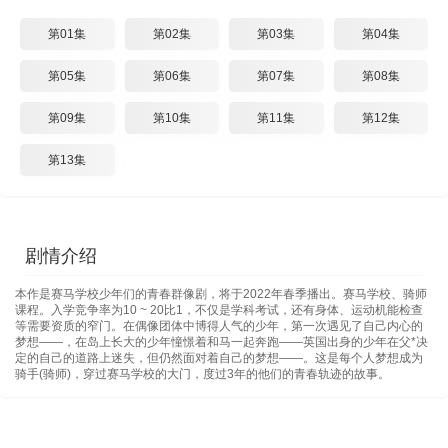
第01集
第02集
第03集
第04集
第05集
第06集
第07集
第08集
第09集
第10集
第11集
第12集
第13集
剧情介绍
本作是赛马学校少年们的青春群像剧，将于2022年春季播出。赛马学校、骑师
课程。入学竞争率为10 ~ 20比1，不仅是学科考试，还有身体、运动机能检查
等需要资质的窄门。在偶像团体中博得人气的少年，第一次遇见了自己内心的
梦想——，在岛上长大的少年憧憬着和马一起奔跑——英国出身的少年在父*决
定的自己的道路上迷失，但仍然面对着自己的梦想——。这是每个人梦想成为
骑手(骑师)，穿过赛马学校的大门，度过3年的他们的青春轨迹的故事。