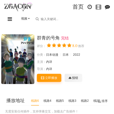
首页
视频
群青的号角
完结
8.0
评分：
推荐
分类：
日本动漫
日本
2022
主演：
内详
导演：
内详
立即播放
报错
播放地址
线路6
线路4
线路5
线路3
线路2
线路1
排序
无需安装任何插件，支持弹幕交互，加载去广告插件！