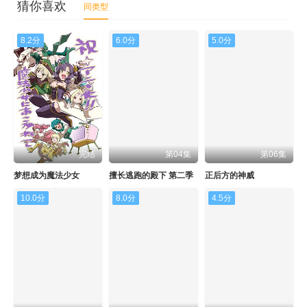
猜你喜欢
同类型
8.2分
6.0分
5.0分
完结
第04集
第06集
梦想成为魔法少女
擅长逃跑的殿下 第二季
正后方的神威
10.0分
8.0分
4.5分