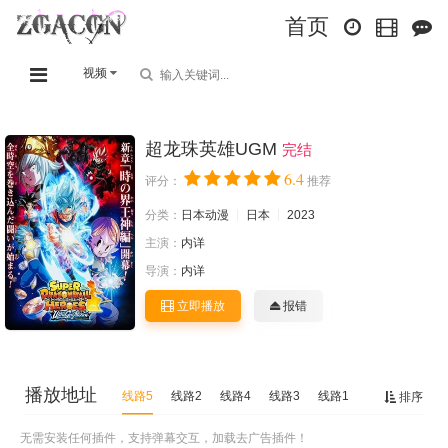
首页
视频
超龙珠英雄UGM
完结
6.4
评分：
推荐
分类：
日本动漫
日本
2023
主演：
内详
导演：
内详
立即播放
报错
播放地址
线路5
线路2
线路4
线路3
线路1
排序
无需安装任何插件，支持弹幕交互，加载去广告插件！