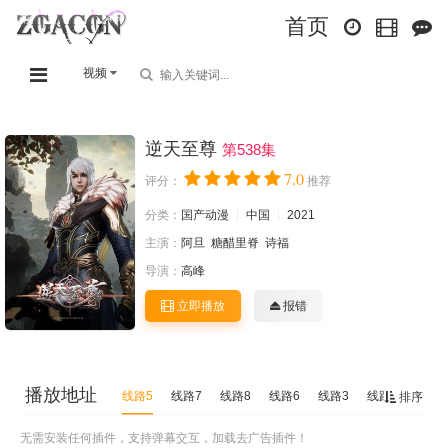
首页
视频
逆天至尊
第538集
7.0
评分：
推荐
分类：
国产动漫
中国
2021
主演：
阿旦
糖醋里脊
诗福
导演：
高峰
立即播放
报错
播放地址
线路5
线路7
线路8
线路6
线路3
线路4
线路1
排序
无需安装任何插件，支持弹幕交互，加载去广告插件！