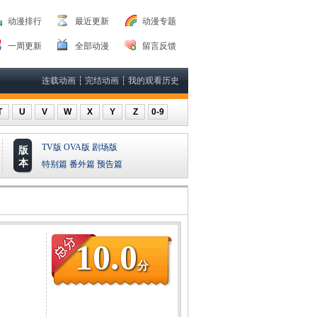
动漫排行
最近更新
动漫专题
一周更新
全部动漫
留言反馈
连载动画
┆
完结动画
┆
我的观看历史
T
U
V
W
X
Y
Z
0-9
TV版
OVA版
剧场版
版
本
特别篇
番外篇
预告篇
10.0
分