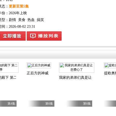
状态：
更新至第5集
年份：
2026年上映
类型：
剧情
美食
热血
搞笑
：2026-08-02 23:31
正后方的神威
提欧奥
的殿下 第二季
我家的弟弟们真是让您费心了
第4集
第6集
第6集