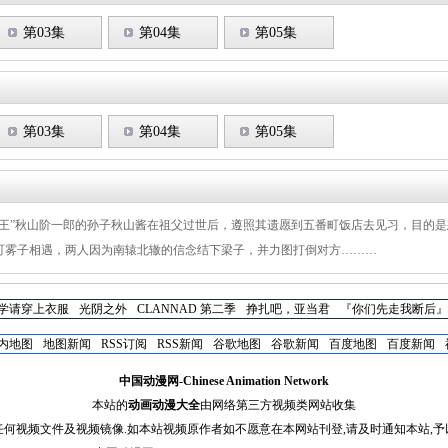
第03集
第04集
第05集
第03集
第04集
第05集
霸王”秋山阶一郎的孙子秋山酱在祖父过世后，遵照其遗愿到五番町饭店去见习，目的是
番町雾子相遇，两人因为南辕北辙的信念结下梁子，并力图打倒对方………
学请穿上衣服
光阴之外
CLANNAD 第二季
挣扎吧，亚当君
『你们先走我断后』
内地图
地图新闻
RSS订阅
RSS新闻
谷歌地图
谷歌新闻
百度地图
百度新闻
中国动漫网-Chinese Animation Network
本站的
动画动漫大全
由网络第三方视频类网站收集
任何视频文件及视频镜像.如本站视频原作者如不愿意在本网站刊登,请及时通知本站,予