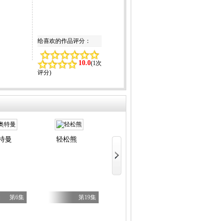
给喜欢的作品评分：
10.0
(
1次
评分
)
特曼
轻松熊
关于我转生变成史莱姆这档事 第四季
第6集
第19集
第17集
天是红河