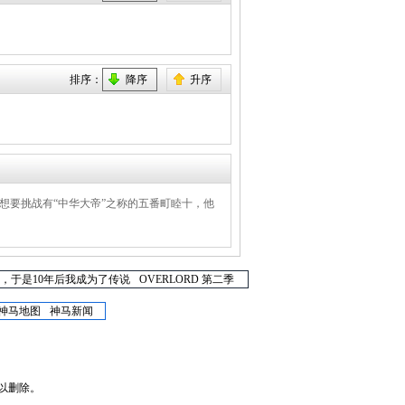
排序：
降序
升序
想要挑战有“中华大帝”之称的五番町睦十，他
，于是10年后我成为了传说
OVERLORD 第二季
神马地图
神马新闻
以删除。