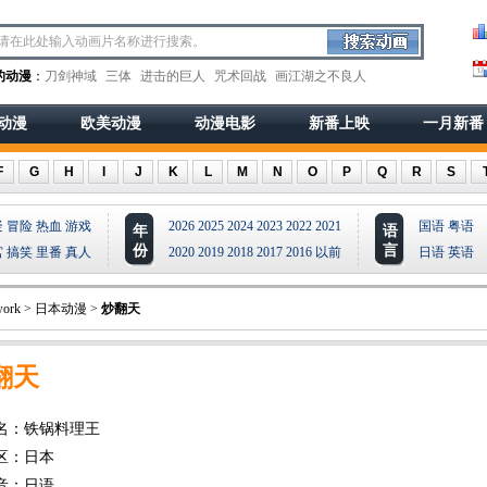
的动漫
：
刀剑神域
三体
进击的巨人
咒术回战
画江湖之不良人
动漫
欧美动漫
动漫电影
新番上映
一月新番
F
G
H
I
J
K
L
M
N
O
P
Q
R
S
疑
冒险
热血
游戏
2026
2025
2024
2023
2022
2021
国语
粤语
年
语
份
言
宫
搞笑
里番
真人
2020
2019
2018
2017
2016
以前
日语
英语
ork
>
日本动漫
>
炒翻天
翻天
名：铁锅料理王
区：日本
音：日语