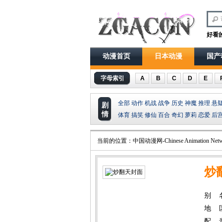
好看
动漫首页
日本动漫
国产
字母索引
A
B
C
D
E
全部
动作
机战
战争
历史
神魔
推理
悬
剧
情
体育
搞笑
修仙
百合
奇幻
萝莉
恋爱
后
当前的位置：
中国动漫网-Chinese Animation Netw
炒
别 
地 
配 