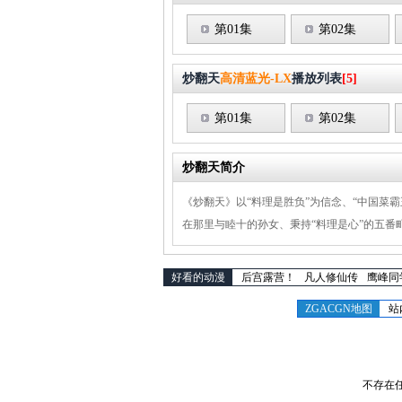
第01集
第02集
炒翻天
高清蓝光-LX
播放列表
[5]
第01集
第02集
炒翻天简介
《炒翻天》以“料理是胜负”为信念、“中国菜
在那里与睦十的孙女、秉持“料理是心”的五
好看的动漫
后宫露营！
凡人修仙传
鹰峰同
ZGACGN地图
站
不存在