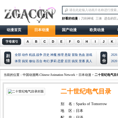
好看的动漫
：
刀剑神域
三体
进击的巨
动漫首页
日本动漫
国产动漫
欧美动漫
字母索引
A
B
C
D
E
F
G
H
I
J
K
全部
动作
机战
战争
历史
神魔
推理
悬疑
冒险
热血
游戏
2026
剧
年
情
份
体育
搞笑
修仙
百合
奇幻
萝莉
恋爱
后宫
搞笑
里番
真人
2020
当前的位置：
中国动漫网-Chinese Animation Network
>
日本动漫
>
二十世纪电气目
二十世纪电气目录
别 名：Sparks of Tomorrow
地 区：日本
配 音：日语