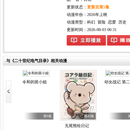
更新状态：
更新至第5集
动漫年份：
2026年上映
动漫类型：
科幻
冒险
恋爱
历史
更新时间：2026-08-03 00:31
与《二十世纪电气目录》相关动漫
令和的斑小姐
幼女战记 第
见的恋爱。
第5集
第6集
第43集
命尽头
无尾熊绘日记