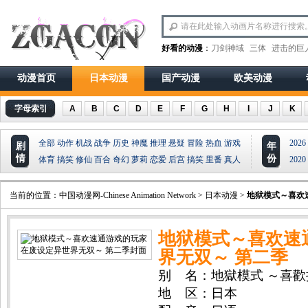
好看的动漫
：
刀剑神域
三体
进击的巨
动漫首页
日本动漫
国产动漫
欧美动漫
字母索引
A
B
C
D
E
F
G
H
I
J
K
全部
动作
机战
战争
历史
神魔
推理
悬疑
冒险
热血
游戏
2026
剧
年
情
份
体育
搞笑
修仙
百合
奇幻
萝莉
恋爱
后宫
搞笑
里番
真人
2020
当前的位置：
中国动漫网-Chinese Animation Network
>
日本动漫
>
地狱模式～喜欢
地狱模式～喜欢速
界无双～ 第二季
别 名：地獄模式 ～喜
成為無雙 , 地狱模式～
地 区：日本