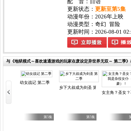
界成为无双
配 音：日语
更新状态：
更新至第5集
动漫年份：
2026年上映
动漫类型：
奇幻
冒险
更新时间：2026-08-01 02:
与《地狱模式～喜欢速通游戏的玩家在废设定异世界无双～ 第二季》
幼女战记 第二季
前行 第二季
乡下大叔成为剑圣 第二季
女主角？圣女？
第5集
第5集
第5集